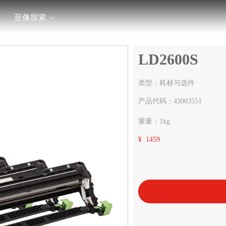
至像探索
LD2600S
类型：耗材与选件
产品代码：43003551
重量：1kg
¥ 1459