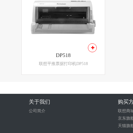
DP518
联想平推票据打印机DP518
关于我们
购买
公司简介
联想商
京东旗
天猫旗