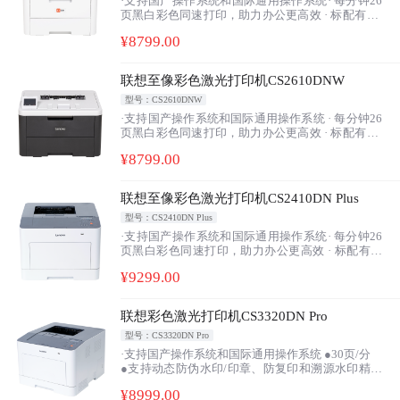
·支持国产操作系统和国际通用操作系统· 每分钟26
页黑白彩色同速打印，助力办公更高效 · 标配有线/
无线网络打印，共享办公轻松自如 · 标配双面打印
¥
8799
.00
单元，自动双面打印，经济节能更环保 · 一年全国
范围免费上门服务
联想至像彩色激光打印机CS2610DNW
型号：CS2610DNW
·支持国产操作系统和国际通用操作系统 · 每分钟26
页黑白彩色同速打印，助力办公更高效 · 标配有线/
无线网络打印，共享办公轻松自如 · 标配双面打印
¥
8799
.00
单元，自动双面打印，经济节能更环保 · 一年全国
范围免费上门服务
联想至像彩色激光打印机CS2410DN Plus
型号：CS2410DN Plus
·支持国产操作系统和国际通用操作系统· 每分钟26
页黑白彩色同速打印，助力办公更高效 · 标配有线
网络打印，共享办公轻松自如 · 标配双面打印单
¥
9299
.00
元，自动双面打印，经济节能更环保 · 一年全国范
围免费上门服务
联想彩色激光打印机CS3320DN Pro
型号：CS3320DN Pro
·支持国产操作系统和国际通用操作系统 ●30页/分
●支持动态防伪水印/印章、防复印和溯源水印精细
化输出*
¥
8999
.00
●支持用印文件打印断点续传*