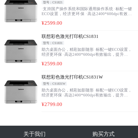
型号：CS1821
·支持国产操作系统和国际通用操作系统 ·标配一键
ECO设置，经济更环保 ·高达2400*600dpi有效输
出，提升打印质量 ·标配400MHz处理器+64MB内
¥
2599
.00
存，轻松处理各类办公文档 ·鼓粉分离，有效降低使
用成本
联想彩色激光打印机CS1831
型号：CS1831
助力桌面办公，精彩如影随形 ·标配一键ECO设置，
经济更环保 ·高达2400*600dpi有效输出，提升打印
质量 ·标配400MHz处理器+64MB内存，轻松处理各
¥
2599
.00
类办公文档 ·最大打印月负荷20000页 ·鼓粉分离，
有效降低使用成本
联想彩色激光打印机CS1831W
型号：CS1831W
助力桌面办公，精彩如影随形 ·标配一键ECO设置，
经济更环保 ·高达2400*600dpi有效输出，提升打印
质量 ·支持有线、无线、USB多种连接，APP移动打
¥
2799
.00
印更便捷 ·鼓粉分离，有效降低使用成本
关于我们
购买方式