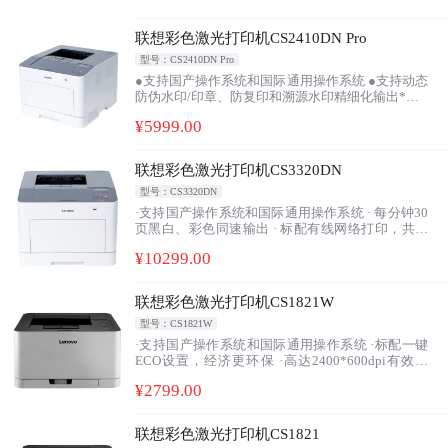
●支持打印文件加密传输 *
●支持骑缝章打印和防伪印章颜色设定*
联想彩色激光打印机CS2410DN Pro
注：加*需第三方软件支持
型号：CS2410DN Pro
●支持国产操作系统和国际通用操作系统 ●支持动态
防伪水印/印章、防复印和溯源水印精细化输出*
●支持用印文件打印断点续传*
¥
5999
.00
●支持打印文件加密传输 *
●支持骑缝章打印和防伪印章颜色设定*
注：加*需第三方软件支持
联想彩色激光打印机CS3320DN
型号：CS3320DN
·支持国产操作系统和国际通用操作系统 · 每分钟30
页黑白、彩色同速输出 · 标配有线网络打印，共享
办公轻松自如 · 标配自动双面打印，经济节能更环
¥
10299
.00
保 · 支持U盘即插即打，省心省力 · 大容量墨粉，单
页打印成本更低 · 一年全国范围免费上门服务
联想彩色激光打印机CS1821W
型号：CS1821W
·支持国产操作系统和国际通用操作系统 ·标配一键
ECO设置，经济更环保 ·高达2400*600dpi有效输
出，提升打印质量 ·支持有线、无线、USB多种连
¥
2799
.00
接，APP移动打印更便捷 ·鼓粉分离，有效降低使用
成本
联想彩色激光打印机CS1821