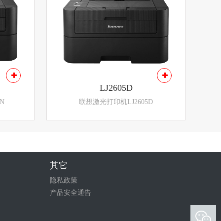
LJ2605D
N
联想激光打印机LJ2605D
其它
隐私政策
产品安全通告