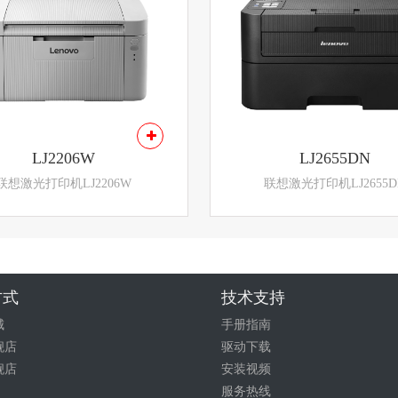
LJ2206W
LJ2655DN
联想激光打印机LJ2206W
联想激光打印机LJ2655D
方式
技术支持
城
手册指南
舰店
驱动下载
舰店
安装视频
服务热线