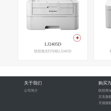
LJ2405D
联想激光打印机LJ2405D
关于我们
购买
公司简介
联想商
京东旗
天猫旗