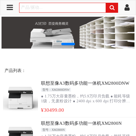
产品列表：
联想至像A3数码多功能一体机XM2800DNW
型号：XM2800DNW
● 1.75万大容量墨粉，约5.9万印月负载 ● 能耗等级
1级，无废粉设计 ● 2400 dpi x 600 dpi 打印分辨率
● 标配自动双面● 扫描到U盘，U盘直接打印● 高速
¥
30499
.00
有线网络 ● 可实现双身份证同时复印 ● 一年全国免
费上门
联想至像A3数码多功能一体机XM2800N
型号：XM2800N