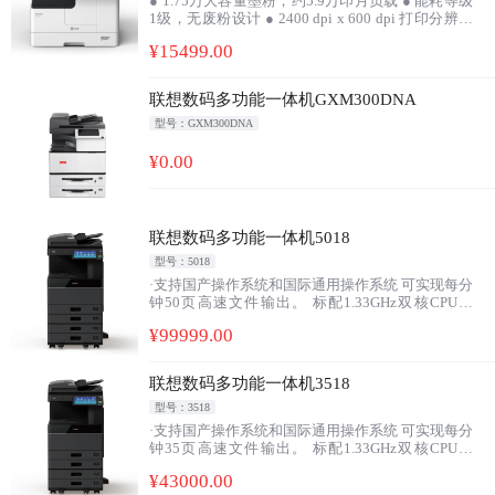
● 1.75万大容量墨粉，约5.9万印月负载 ● 能耗等级
1级，无废粉设计 ● 2400 dpi x 600 dpi 打印分辨率
● 支持双面选件● 扫描到U盘，U盘直接打印● 高速
¥
15499
.00
有线网络 ● 可实现双身份证同时复印 ● 一年全国免
费上门
联想数码多功能一体机GXM300DNA
型号：GXM300DNA
¥
0
.00
联想数码多功能一体机5018
型号：5018
·支持国产操作系统和国际通用操作系统 可实现每分
钟50页高速文件输出。 标配1.33GHz双核CPU，
4GB内存，标配双面器，面对繁重任务，依然快速
¥
99999
.00
处理。 启动时间16秒(从睡眠模式恢复)，首页输出
时间3.6秒，文件输出立等可取。
联想数码多功能一体机3518
型号：3518
·支持国产操作系统和国际通用操作系统 可实现每分
钟35页高速文件输出。 标配1.33GHz双核CPU，
4GB内存，标配双面器，面对繁重任务，依然快速
¥
43000
.00
处理。 启动时间16秒(从睡眠模式恢复)，首页输出