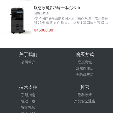
时间3.6秒，文件输出立等可取。
联想数码多功能一体机2510
型号：2510
·支持国产操作系统和国际通用操作系统 可实现每分
钟25页高速文件输出。 标配1.33GHz主频双核
CPU，4GB内存，快速处理繁重并发任务。 13.1秒
¥
45000
.00
启动时间(从睡眠模式恢复)。 7.1/9.5秒黑白/彩色首
页输出时间，文件输出立等可取。
关于我们
购买方式
公司简介
联想商城
京东旗舰店
天猫旗舰店
技术支持
其它
手册指南
隐私政策
驱动下载
产品安全通告
安装视频