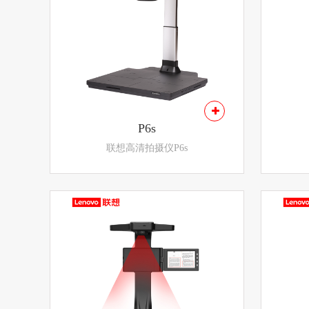
P6s
联想高清拍摄仪P6s