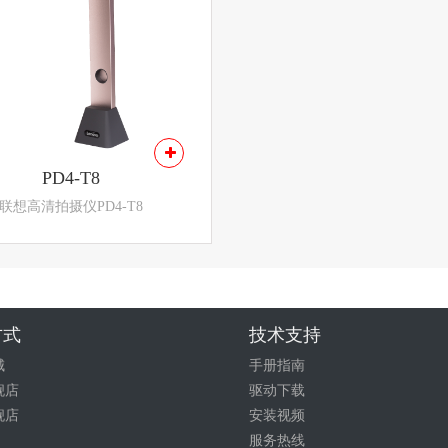
PD4-T8
联想高清拍摄仪PD4-T8
方式
技术支持
城
手册指南
舰店
驱动下载
舰店
安装视频
服务热线