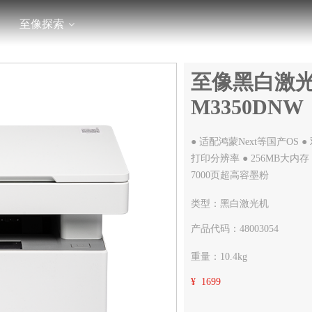
至像探索
至像黑白激光
M3350DNW
● 适配鸿蒙Next等国产OS ● 双频
打印分辨率 ● 256MB大内存
7000页超高容墨粉
类型：黑白激光机
产品代码：48003054
重量：10.4kg
¥ 1699