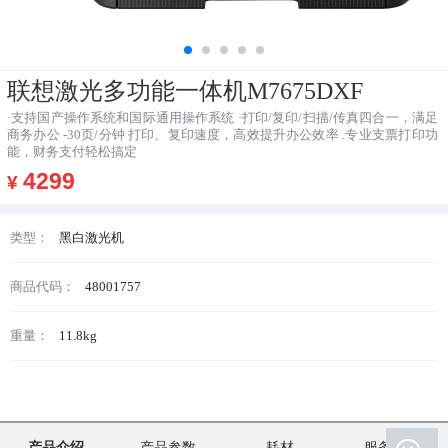
联想激光多功能一体机M7675DXF
·支持国产操作系统和国际通用操作系统 ·打印/复印/扫描/传真四合一，满足
商务办公 -30页/分钟 打印、复印速度，高效提升办公效率 .专业支票打印功
能，财务支付轻松搞定
4299
¥
类型：
黑白激光机
商品代码：
48001757
重量：
11.8kg
产品介绍
产品参数
耗材
服务支持