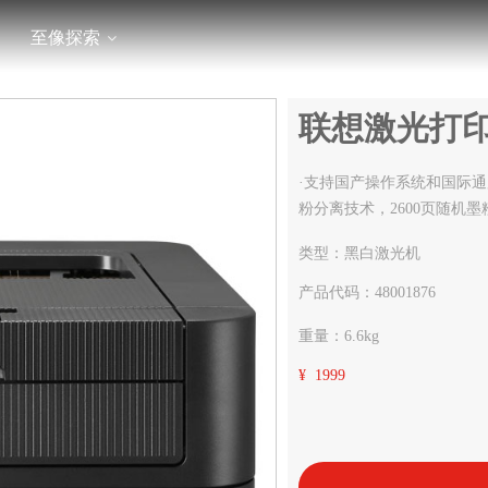
至像探索
联想激光打印机
·支持国产操作系统和国际通
粉分离技术，2600页随机墨
类型：黑白激光机
产品代码：48001876
重量：6.6kg
¥ 1999