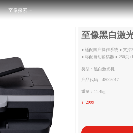
至像探索
至像黑白激光T
● 适配国产操作系统 ● 支持2.
● 标配自动输稿器 ● 250页
类型：黑白激光机
产品代码：48003017
重量：11.4kg
¥ 2999