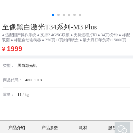
至像黑白激光T34系列-M3 Plus
● 适配国产操作系统 ● 支持2.4G/5G双频 ● 支持远程打印 ● 34页/分钟 ● 标配
双面 ● 标配自动输稿器 ● 250页+1页封闭纸盒 ● 最大月打印负荷≥15000页
1999
¥
类型：
黑白激光机
商品代码：
48003018
重量：
11.4kg
产品介绍
产品参数
耗材
服务支持